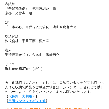
表紙絵
『普賢菩薩像』 徳川家綱公 筆
京都 光雲寺 蔵
題字
「日本の心」南禪寺派元管長 柴山全慶老大師
墨蹟解説
株式会社 千眞工藝 藝文室
巻末
墨蹟揮毫者並びに各本山・僧堂紹介
サイズ
縦81cm×横37cm（紐付）
★「化粧箱（大判用）」もしくは「日暦ワンタッチギフト箱」へ
入れた状態で納品をご希望の場合は、カレンダーと合わせて以下
のページよりご注文くださいますようお願いいたします。
【
化粧箱（大判用）
】
【
日暦ワンタッチギフト箱
】