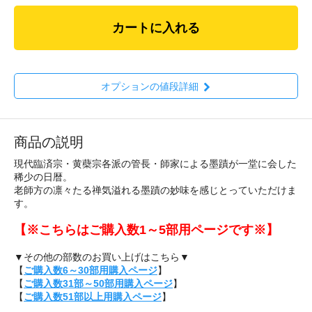
カートに入れる
オプションの値段詳細
商品の説明
現代臨済宗・黄蘗宗各派の管長・師家による墨蹟が一堂に会した
稀少の日暦。
老師方の凛々たる禅気溢れる墨蹟の妙味を感じとっていただけま
す。
【※こちらはご購入数1～5部用ページです※】
▼その他の部数のお買い上げはこちら▼
【
ご購入数6～30部用購入ページ
】
【
ご購入数31部～50部用購入ページ
】
【
ご購入数51部以上用購入ページ
】