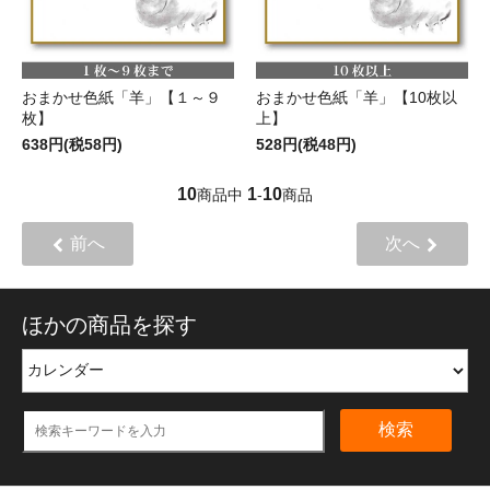
おまかせ色紙「羊」【１～９
おまかせ色紙「羊」【10枚以
枚】
上】
638円(税58円)
528円(税48円)
10
1
10
商品中
-
商品
前へ
次へ
ほかの商品を探す
検索