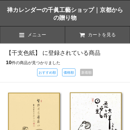
禅カレンダーの千眞工藝ショップ｜京都から
の贈り物
メニュー
カートを見る
【干支色紙】 に登録されている商品
10
件の商品が見つかりました
おすすめ順
価格順
新着順